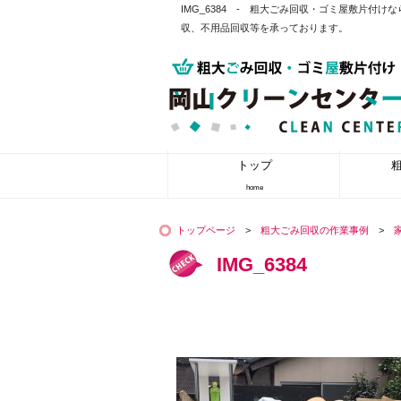
IMG_6384 - 粗大ごみ回収・ゴミ屋敷片
収、不用品回収等を承っております。
トップ
home
トップページ
>
粗大ごみ回収の作業事例
>
IMG_6384