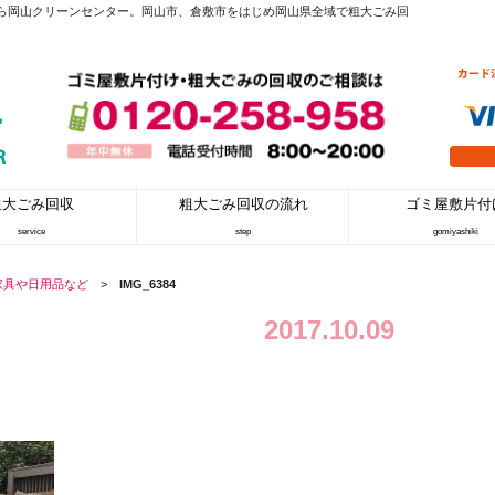
付けなら岡山クリーンセンター。岡山市、倉敷市をはじめ岡山県全域で粗大ごみ回
粗大ごみ回収
粗大ごみ回収の流れ
ゴミ屋敷片付
service
step
gomiyashiki
家具や日用品など
>
IMG_6384
2017.10.09