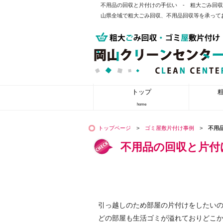
不用品の回収と片付けの手伝い - 粗大ごみ回
山県全域で粗大ごみ回収、不用品回収等を承って
トップ
home
トップページ
>
ゴミ屋敷片付け事例
>
不用
不用品の回収と片付
引っ越しのため部屋の片付けをしたい
どの部屋も生活ゴミが溢れておりどこ