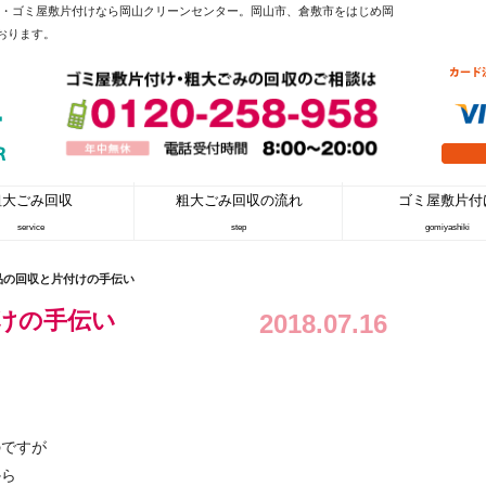
収・ゴミ屋敷片付けなら岡山クリーンセンター。岡山市、倉敷市をはじめ岡
おります。
粗大ごみ回収
粗大ごみ回収の流れ
ゴミ屋敷片付
service
step
gomiyashiki
品の回収と片付けの手伝い
けの手伝い
2018.07.16
のですが
から